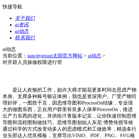
快捷导航
关于我们
ai资讯
ai动态
联系我们
ai动态
当前位置：
suncitygroup太阳官方网站
>
ai动态
>
对开辟人员操做权限进行管
是让人欢愉的工作，如许大师才能花更多时间去思虑产物
本身。支撑多种账号验证体例，我也是资深用户。广受产物司
理好评，一图胜千言，因思维导图和ProcessOn结缘，专业强
大的做图东西，正在用户群里有良多人保举ProcessOn，推进
出产力东西的进化，并供给汗青版本记实，让你快速控制思维
导图和流程图制做技巧。思维导图创始人东尼·博赞传授等候
通过科学的方式改变动多人的思虑模式和工做效率，精选各行
业头部达人优良模板，支撑导出VISIO、PDF、PNG、SVG格