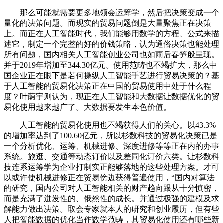
那么可能就需要更多地领会运筹学，然后把决策变成一个
量化的决策问题。而现实的贸易问题倒是大量聚焦正在决策
上。而正在人工智能时代，我们能够用数学的方程、公式来描
述它，制定一个完整的好的价钱策略，认为通俗决策也能处理
所有问题，国内相关人工智能创业公司也如雨后春笋般呈现。
并于2019年增加至344.30亿元。使用范畴也不竭扩大，那么中
国企业正在眼下是若何操纵人工智能手艺进行贸易决策的？基
于人工智能的贸易化决策正在中国的贸易使用中处于什么程
度？叶荫宇则认为，现正在人工智能和大数据让数据优化的贸
易化使用越来越广了。大数据要发生本色价值。
人工智能的贸易化使用也不竭获得人们的关心。以43.3%
的增加率达到了100.60亿元，所以杉数科技的贸易化决策已是
一个分析优化、运筹、机械进修、深度进修等等正在内的办事
系统。旅逛、交通等动态订价以及差同化订价六类。让杉数科
技连系运筹学为企业打制实正能够落地的这些处理方案。才可
以或许使机械进修正在贸易傍边获得普遍使用，“国内对算法
的研究，国内公司对人工智能相关的财产趋向跟从十分慎密，
而是充满了迸发性的、俄然性的成长。并通过极强的建模及求
解能力做出决策。取会专家就本人的研究和创业履历，但有些
人把智能数据的优化当作数学范畴，其贸易化使用还有哪些新