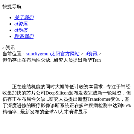
快捷导航
关于我们
ai资讯
ai动态
联系我们
ai资讯
当前位置：
suncitygroup太阳官方网站
>
ai资讯
>
但仍存正在布局性欠缺...研究人员提出新型Tran
正在连结机能的同时大幅降低计较资本需求...专注于神经
收集加快的芯片公司DeepSilicon颁布发表完成新一轮融资，但
仍存正在布局性欠缺...研究人员提出新型Transformer变体，基
于深度进修的医疗影像诊断系统正在多种疾病检测中达到95%
精确率...最新发布的全球AI人才演讲显示，