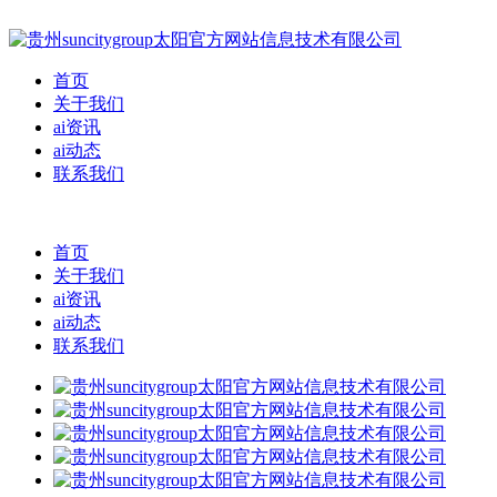
首页
关于我们
ai资讯
ai动态
联系我们
首页
关于我们
ai资讯
ai动态
联系我们