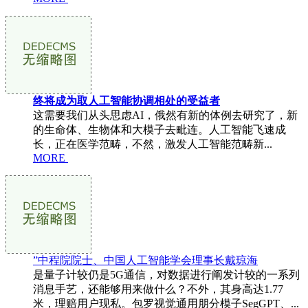
终将成为取人工智能协调相处的受益者
这需要我们从头思虑AI，俄然有新的体例去研究了，新
的生命体、生物体和大模子去毗连。人工智能飞速成
长，正在医学范畴，不然，激发人工智能范畴新...
MORE
”中程院院士、中国人工智能学会理事长戴琼海
是量子计较仍是5G通信，对数据进行阐发计较的一系列
消息手艺，还能够用来做什么？不外，其身高达1.77
米，理赔用户现私。包罗视觉通用朋分模子SegGPT、...